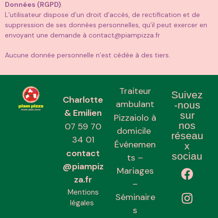
Données (RGPD)
.
L’utilisateur dispose d’un droit d’accès, de rectification et de
suppression de ses données personnelles, qu’il peut exercer en
envoyant une demande à contact@piampizza.fr
Aucune donnée personnelle n’est cédée à des tiers.
Traiteur
Suivez
Charlotte
ambulant
-nous
& Emilien
sur
Pizzaiolo à
nos
07 59 70
domicile
réseau
34 01
Événemen
x
contact
sociau
ts –
@piampiz
x
Mariages
za.fr
–
Mentions
Séminaire
légales
s