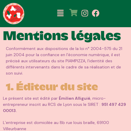
Mentions légales
Conformément aux dispositions de la loi n° 2004-575 du 21
juin 2004 pour la confiance en l’économie numérique, il est
précisé aux utilisateurs du site PIAMPIZZA, l’identité des
différents intervenants dans le cadre de sa réalisation et de
son suivi.
1. Éditeur du site
Le présent site est édité par
Émilien Alliguié
, micro-
entrepreneur inscrit au RCS de Lyon sous le SIRET :
951 497 429
00013.
L’entreprise est domicilée au 8b rue louis braille, 69100
Villeurbanne