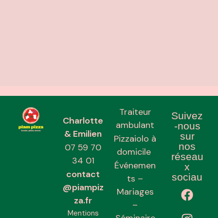
Traiteur
Suivez
Charlotte
ambulant
-nous
& Emilien
sur
Pizzaiolo à
nos
07 59 70
domicile
réseau
34 01
Événemen
x
contact
sociau
ts –
@piampiz
x
Mariages
za.fr
–
Mentions
Séminaire